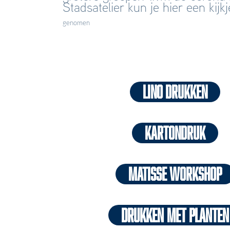
Stadsatelier kun je hier een kij
genomen
LINO DRUKKEN
KARTONDRUK
Matisse workshop
Drukken met planten