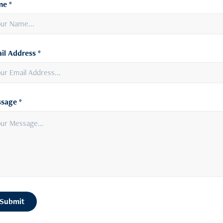
e *
il Address *
sage *
Submit