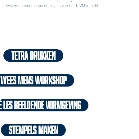
alle lessen en workshops de regels van het RIVM in acht
TETRA DRUKKEN
WEES MENS WORKSHOP
é les beeldende vormgeving
stempels maken