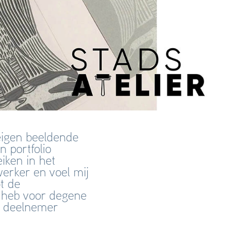
eigen beeldende
n portfolio
iken in het
erker en voel mij
ot de
g heb voor degene
de deelnemer