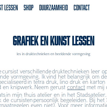
st lessen
SHOP
Duurzaamheid
CONTACT
grafiek en kunst lessen
les in druktechnieken en beeldende vormgeving
de cursist verschillende druktechnieken leer 
nde vormgeving. Ik vind het belangrijk om de 
pecialiseerd in tetra druk, lino druk en karto
od en knipwerk. Neem gerust
contact
met mij 
ts in mijn thuis atelier en in het Stadsateli
 de cursisten persoonlijk begeleiden. Bij he
maatregelen even niet). Voor meer informati